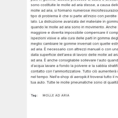
sono costituite le molle ad aria stesse, a causa del
molle ad aria, si formano numerose microfessurazioni
tipo di problema è che si parte all'inizio con perdit
lato. La distruzione avanzata del materiale in gomma
quando le molle ad aria sono in movimento. Anche le
maggiore e diventa impossibile compensare il compr
ispezioni visive e alla cura delle parti in gomma deg
meglio cambiare le gomme invernali con quelle estive
ad aria. È necessario con attrezzi manuali o con una
dalla superficie dell'area di lavoro delle molle ad a
ad aria. È anche consigliabile sollevare l'auto quando
d'acqua lavare a fondo la polvere e la sabbia stratif
contatto con l'ammortizzatore. Tutto ciò aumenterà molt
nel tempo. Nell'e-shop di aeropik.it troverai tutto 
tua auto. Tutte le molle pneumatiche sono di qualit
Tag :
MOLLE AD ARIA