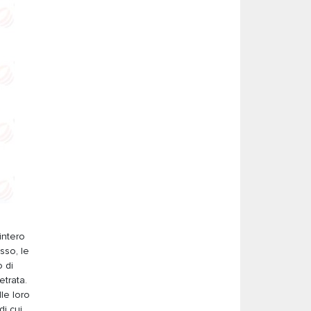
intero
sso, le
 di
etrata.
le loro
di cui