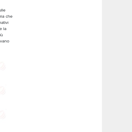
ulle
ria che
ativi
e la
iù
tevano