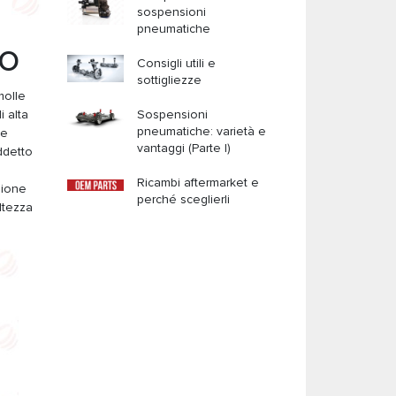
sospensioni
pneumatiche
NO
Consigli utili e
sottigliezze
molle
i alta
Sospensioni
pneumatiche: varietà e
 e
vantaggi (Parte I)
ddetto
Ricambi aftermarket e
sione
perché sceglierli
altezza