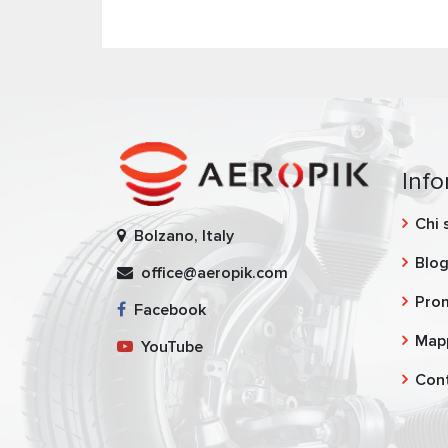
Inf
Chi 
Bolzano, Italy
Blo
office@aeropik.com
Pro
Facebook
Mapp
YouTube
Cont