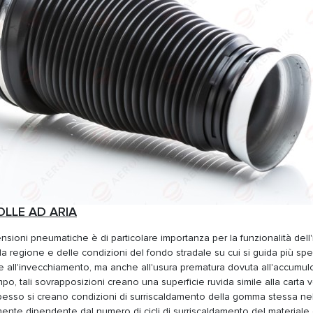
OLLE AD ARIA
sioni pneumatiche è di particolare importanza per la funzionalità dell'
regione e delle condizioni del fondo stradale su cui si guida più spe
e all'invecchiamento, ma anche all'usura prematura dovuta all'accumulo
po, tali sovrapposizioni creano una superficie ruvida simile alla carta v
pesso si creano condizioni di surriscaldamento della gomma stessa nel
ente dipendente dal numero di cicli di surriscaldamento del materiale 