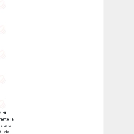
à di
rante la
tuzione
 aria ,