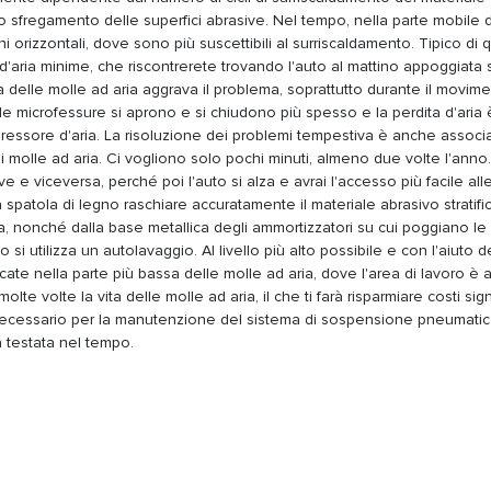
lo sfregamento delle superfici abrasive. Nel tempo, nella parte mobile 
 orizzontali, dove sono più suscettibili al surriscaldamento. Tipico di 
e d'aria minime, che riscontrerete trovando l'auto al mattino appoggiata
 delle molle ad aria aggrava il problema, soprattutto durante il movim
 microfessure si aprono e si chiudono più spesso e la perdita d'aria 
essore d'aria. La risoluzione dei problemi tempestiva è anche associa
li molle ad aria. Ci vogliono solo pochi minuti, almeno due volte l'anno.
 e viceversa, perché poi l'auto si alza e avrai l'accesso più facile all
 spatola di legno raschiare accuratamente il materiale abrasivo stratifi
ria, nonché dalla base metallica degli ammortizzatori su cui poggiano le
 si utilizza un autolavaggio. Al livello più alto possibile e con l'aiuto d
icate nella parte più bassa delle molle ad aria, dove l'area di lavoro è 
e volte la vita delle molle ad aria, il che ti farà risparmiare costi signi
il necessario per la manutenzione del sistema di sospensione pneumatic
à testata nel tempo.