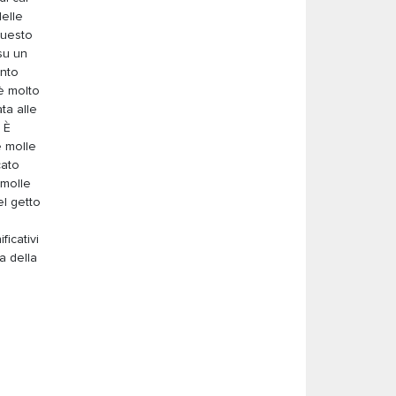
delle
questo
 su un
ento
è molto
ta alle
 È
e molle
cato
 molle
el getto
a
ficativi
a della