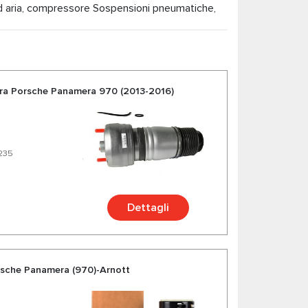
ad aria, compressore Sospensioni pneumatiche,
 scegli parti di qualità per la tua Porsche
a gamma e una varietà di oltre 200 prodotti per
stra Porsche Panamera 970 (2013-2016)
5235
Dettagli
orsche Panamera (970)-Arnott