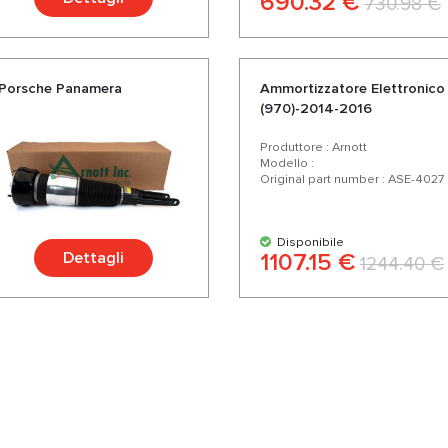
690.32 €
730.98 €
a Porsche Panamera
Ammortizzatore Еlettronico
(970)-2014-2016
Produttore : Arnott
Modello :
Original part number : ASE-4027
Disponibile
Dettagli
1107.15 €
1244.40 €