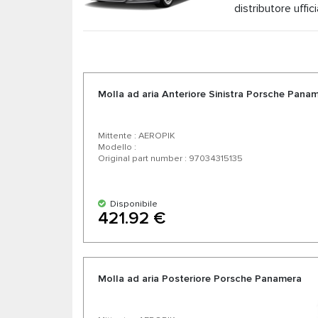
distributore uff
ammortizzatori per Porsche Panamera 970 a prezzi
Panamera 970 da produttori tedeschi e americani 
la tua auto.
Molla ad aria Anteriore Sinistra Porsche Pana
Mittente : AEROPIK
Modello :
Original part number : 97034315135
Disponibile
421.92 €
Molla ad aria Posteriore Porsche Panamera