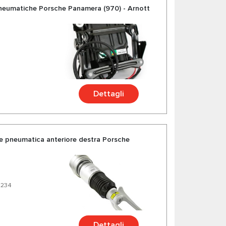
neumatiche Porsche Panamera (970) - Arnott
Dettagli
 pneumatica anteriore destra Porsche
5234
Dettagli