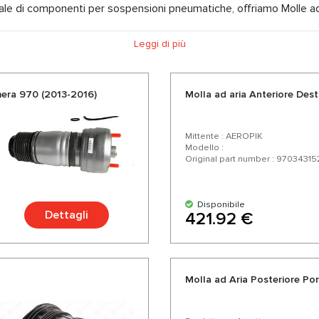
iciale di componenti per sospensioni pneumatiche, offriamo Molle 
 competitivi e la possibilità di consegna espressa. Scegliendo noi
Leggi di più
di fiducia. Goditi un eccellente rapporto qualità-prezzo, un'ampi
mera 970 (2013-2016)
Molla ad aria Anteriore De
Mittente : AEROPIK
Modello :
Original part number : 9703431
Disponibile
Dettagli
421.92 €
Molla ad Aria Posteriore P