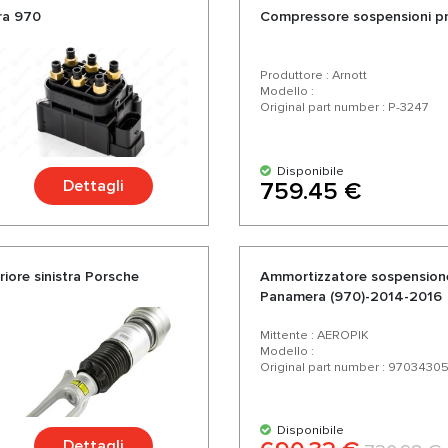
ra 970
Compressore sospensioni p
Produttore : Arnott
Modello :
Original part number : P-3247
Disponibile
Dettagli
759.45 €
ore sinistra Porsche
Ammortizzatore sospensione
Panamera (970)-2014-2016
Mittente : AEROPIK
Modello :
Original part number : 9703430
Disponibile
Dettagli