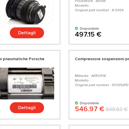
Produttore : Arnott
Modello :
Original part number : A-3306
Disponibile
Dettagli
497.15 €
ni pneumatiche Porsche
Compressore sospensioni p
Mittente : AEROPIK
Modello :
Original part number : 97035815
Disponibile
Dettagli
546.97 €
648.63 €