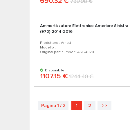
690.32 €
730.98 €
Ammortizzatore Еlettronico Anteriore Sinistr
(970)-2014-2016
Produttore : Arnott
Modello :
Original part number : ASE-4028
Disponibile
1107.15 €
1244.40 €
Pagina 1 / 2
1
2
>>