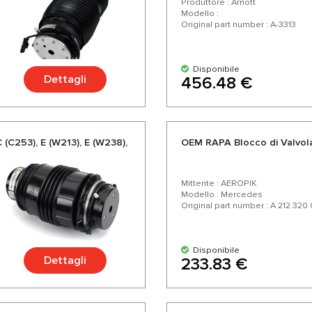
Produttore : Arnott
Modello :
Original part number : A-3313
Disponibile
Dettagli
456.48 €
 (C253), E (W213), E (W238),
OEM RAPA Blocco di Valvol
Mittente : AEROPIK
Modello : Mercedes
Original part number : A 212 320
Disponibile
Dettagli
233.83 €