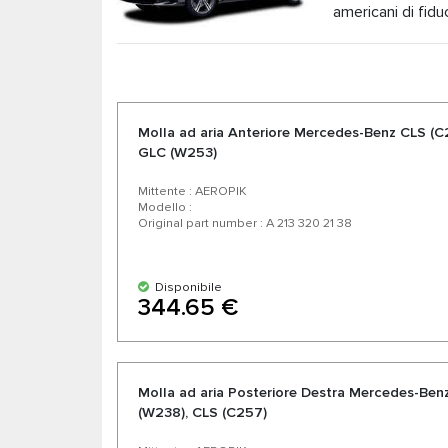
americani di fidu
auto.
Molla ad aria Anteriore Mercedes-Benz CLS (C2
GLC (W253)
Mittente : AEROPIK
Modello :
Original part number : A 213 320 21 38
Disponibile
344.65 €
Molla ad aria Posteriore Destra Mercedes-Benz
(W238), CLS (C257)