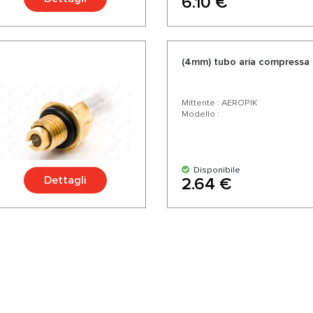
6.10 €
(4mm) tubo aria compressa 
Mittente : AEROPIK
Modello :
Disponibile
Dettagli
2.64 €