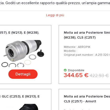
cia. Goditi un eccellente rapporto qualità-prezzo, un'ampia gamma 
Leggi di più
57), E (W213), E (W238),
Molla ad aria Posteriore Sin
(W238), CLS (C257)
Mittente : AEROPIK
Modello :
Original part number : A 213 320 
Disponibile
Dettagli
344.65 €
422.93 €
 GLC (C253), E (W213), E
Molla ad aria Posteriore De
CLS (C257) - Arnott