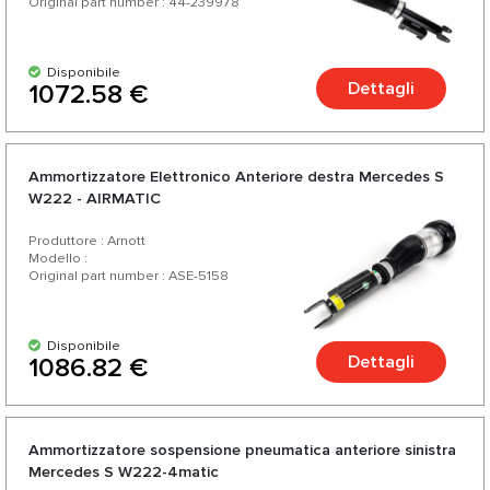
Original part number : 44-239978
Disponibile
Dettagli
1072.58 €
Ammortizzatore Еlettronico Anteriore destra Mercedes S
W222 - AIRMATIC
Produttore : Arnott
Modello :
Original part number : ASE-5158
Disponibile
Dettagli
1086.82 €
Ammortizzatore sospensione pneumatica anteriore sinistra
Mercedes S W222-4matic