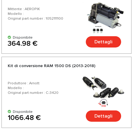
2C (VB-SA 2C))
Mittente : AEROPIK
Modello :
Original part number : 1052111100
Disponibile
Dettagli
364.98 €
Kit di conversione RAM 1500 DS (2013-2018)
Produttore : Arnott
Modello :
Original part number : C-3420
Disponibile
Dettagli
1066.48 €