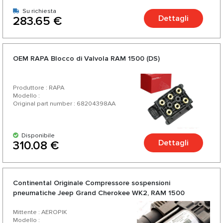
Su richiesta
Dettagli
283.65 €
OEM RAPA Blocco di Valvola RAM 1500 (DS)
Produttore : RAPA
Modello :
Original part number : 68204398AA
Disponibile
Dettagli
310.08 €
Continental Originale Compressore sospensioni
pneumatiche Jeep Grand Cherokee WK2, RAM 1500
(DS/DJ)
Mittente : AEROPIK
Modello :