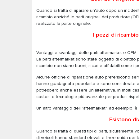
Quando si tratta di riparare un'auto dopo un incidente
ricambio anziché le parti originali del produttore (
realizzato la parte originale.
I pezzi di ricambi
Vantaggi e svantaggi delle parti aftermarket e OEM.
Le parti aftermarket sono state oggetto di dibattito 
ricambio non siano buoni, sicuri e affidabili come 
Alcune officine di riparazione auto preferiscono semp
hanno guadagnato popolarità e sono considerate alte
potrebbero anche essere un'alternativa. In molti casi,
costosi o tecnologie più avanzate per produrli rispetto
Un altro vantaggio dell'"aftermarket", ad esempio, è
Esistono div
Quando si tratta di questi tipi di parti, sicuramente vo
di veicoli hanno standard elevati e linee guida per l