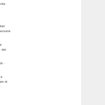
ente
lari
e essere
ai
è del
à -
 a
am di