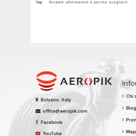
Tag :
Ricambi aftermarket e perché sceglierli
Inf
Chi 
Bolzano, Italy
Blo
office@aeropik.com
Pro
Facebook
Mapp
YouTube