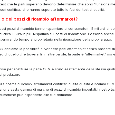
ne, i test che le parti superano devono determinare che sono "funzionalm
ori certificati che hanno superato tutte le fasi dei test di qualità.
gio dei pezzi di ricambio aftermarket?
ssi pezzi di ricambio fanno risparmiare ai consumatori 1,5 miliardi di dol
 circa il 60% in più. Risparmia sui costi di riparazione. Possono anch
risparmiando tempo al proprietario nella riparazione della propria auto.
opik abbiamo la possibilità di vendere parti aftermarket senza passare d
so di quello che troverai lì. In altre parole, la parte è "aftermarket", ma 
ose per sostituire la parte OEM e sono esattamente della stessa qualit
l produttore.
lla ricerca di ricambi aftermarket certificati di alta qualità e ricambi OEM
i una vasta gamma di marche di pezzi di ricambio importati.Il nostro te
neumatiche può rispondere alle tue domande.