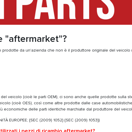
ne "aftermarket"?
bio prodotte da un'azienda che non è il produttore originale del veicolo
e del veicolo (cioè le parti OEM), ci sono anche quelle prodotte sulla s
icolo (cioè OES), così come altre prodotte dalle case automobilistiche
iù economiche delle parti identiche marchiate dal produttore del veicol
TÀ EUROPEE; {SEC (2009) 1052} {SEC (2009) 1053})
izzati i pezzi di ricambio aftermarket?