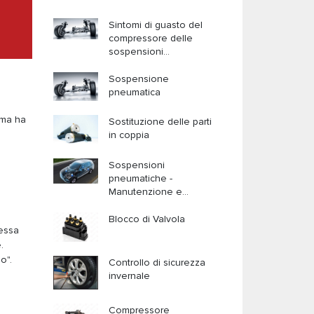
Sintomi di guasto del
compressore delle
sospensioni
pneumatiche
Sospensione
pneumatica
 ma ha
Sostituzione delle parti
in coppia
Sospensioni
pneumatiche -
Manutenzione e
assistenza (Parte II)
Blocco di Valvola
tessa
.
o".
Controllo di sicurezza
invernale
Compressore