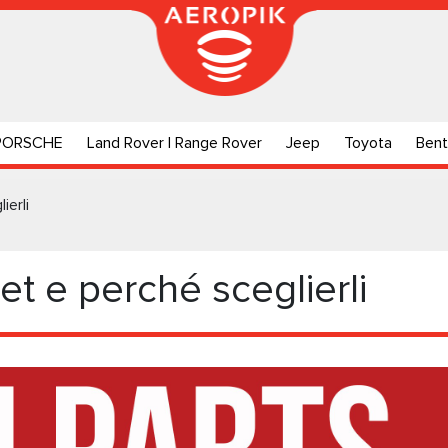
PORSCHE
Land Rover | Range Rover
Jeep
Toyota
Bent
ierli
t e perché sceglierli