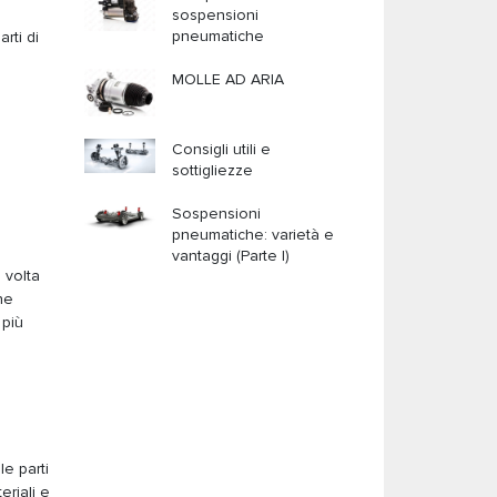
sospensioni
pneumatiche
rti di
MOLLE AD ARIA
Consigli utili e
sottigliezze
i
Sospensioni
pneumatiche: varietà e
vantaggi (Parte I)
 volta
he
 più
le parti
eriali e