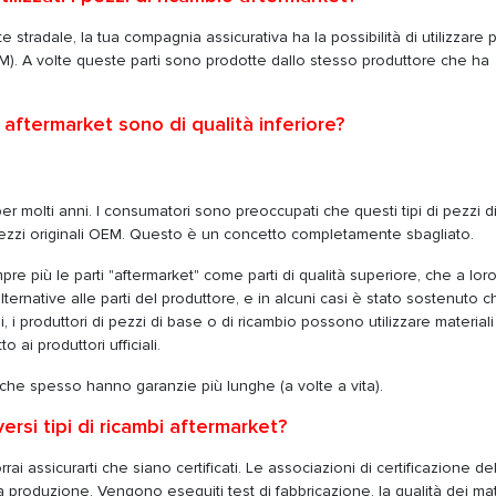
 stradale, la tua compagnia assicurativa ha la possibilità di utilizzare pa
OEM). A volte queste parti sono prodotte dallo stesso produttore che ha
o aftermarket sono di qualità inferiore?
per molti anni. I consumatori sono preoccupati che questi tipi di pezzi d
i pezzi originali OEM. Questo è un concetto completamente sbagliato.
re più le parti "aftermarket" come parti di qualità superiore, che a loro
rnative alle parti del produttore, e in alcuni casi è stato sostenuto c
 i produttori di pezzi di base o di ricambio possono utilizzare materiali
 ai produttori ufficiali.
 che spesso hanno garanzie più lunghe (a volte a vita).
ersi tipi di ricambi aftermarket?
rrai assicurarti che siano certificati. Le associazioni di certificazione del
a produzione. Vengono eseguiti test di fabbricazione, la qualità dei mat