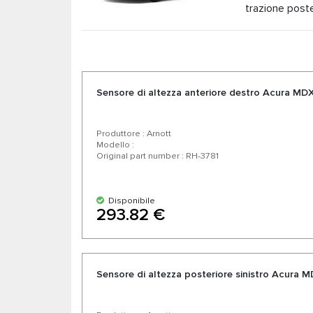
trazione poste
primo modello giapponese che può contare su Ferrar
definita la "supercar per tutti i giorni". Poco do
Sensore di altezza anteriore destro Acura MDX
Produttore : Arnott
Modello :
Original part number : RH-3781
Disponibile
293.82 €
Sensore di altezza posteriore sinistro Acura 