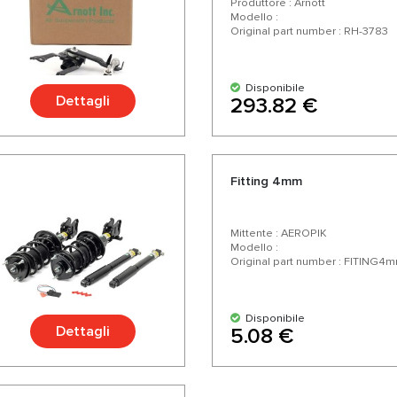
Produttore : Arnott
Modello :
Original part number : RH-3783
Disponibile
Dettagli
293.82 €
Fitting 4mm
Mittente : AEROPIK
Modello :
Original part number : FITING4
Disponibile
Dettagli
5.08 €