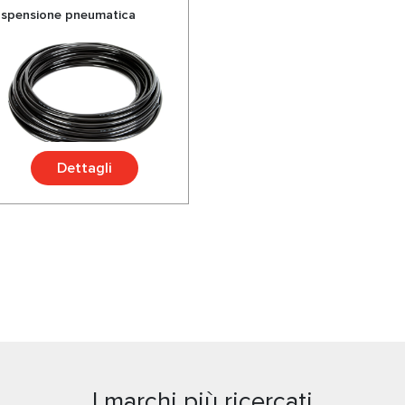
sospensione pneumatica
Dettagli
I marchi più ricercati