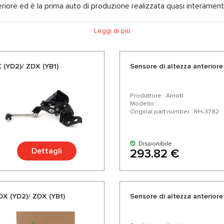
riore ed è la prima auto di produzione realizzata quasi interamente
i e Porsche. Per la facilità d'uso e di manutenzione, oltre che per 
Leggi di più
po, è apparsa Akura Weiger, una berlina della classe media.
 (YD2)/ ZDX (YB1)
Sensore di altezza anterior
Produttore : Arnott
Modello :
Original part number : RH-3782
Disponibile
Dettagli
293.82 €
MDX (YD2)/ ZDX (YB1)
Sensore di altezza anterior