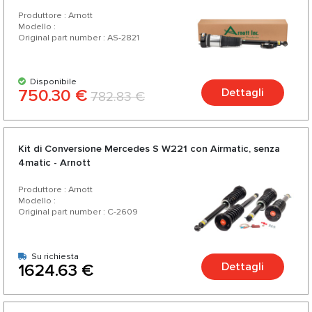
Produttore : Arnott
Modello :
Original part number : AS-2821
Disponibile
750.30 €
Dettagli
782.83 €
Kit di Conversione Mercedes S W221 con Airmatic, senza
4matic - Arnott
Produttore : Arnott
Modello :
Original part number : C-2609
Su richiesta
Dettagli
1624.63 €