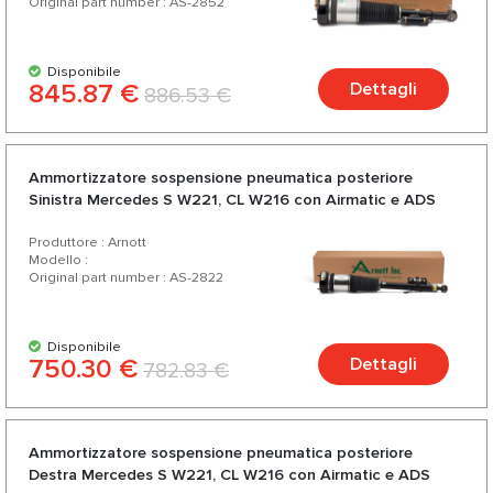
Original part number : AS-2852
Disponibile
845.87 €
Dettagli
886.53 €
Ammortizzatore sospensione pneumatica posteriore
Sinistra Mercedes S W221, CL W216 con Airmatic e ADS
Produttore : Arnott
Modello :
Original part number : AS-2822
Disponibile
750.30 €
Dettagli
782.83 €
Ammortizzatore sospensione pneumatica posteriore
Destra Mercedes S W221, CL W216 con Airmatic e ADS