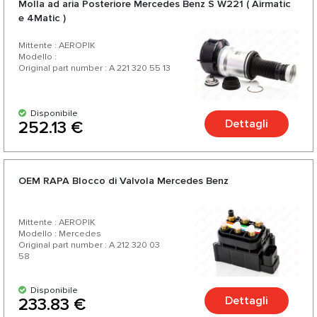
Molla ad aria Posteriore Mercedes Benz S W221 ( Airmatic
auto.
e 4Matic )
Mittente : AEROPIK
Modello :
Original part number : A 221 320 55 13
Disponibile
Dettagli
252.13 €
OEM RAPA Blocco di Valvola Mercedes Benz
Mittente : AEROPIK
Modello : Mercedes
Original part number : A 212 320 03
58
Disponibile
Dettagli
233.83 €