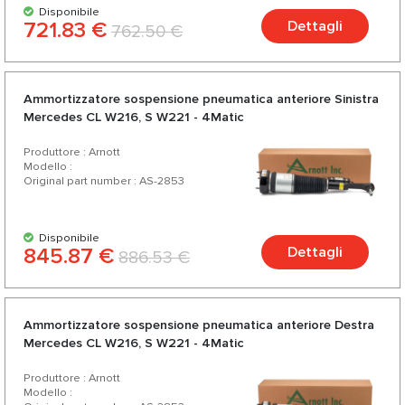
Disponibile
721.83 €
Dettagli
762.50 €
Ammortizzatore sospensione pneumatica anteriore Sinistra
Mercedes CL W216, S W221 - 4Matic
Produttore : Arnott
Modello :
Original part number : AS-2853
Disponibile
845.87 €
Dettagli
886.53 €
Ammortizzatore sospensione pneumatica anteriore Destra
Mercedes CL W216, S W221 - 4Matic
Produttore : Arnott
Modello :