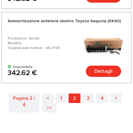
Ammortizzatore anteriore sinistro Toyota Sequoia (XK60)
Produttore : Arnott
Modello :
Original part number : SK-3795
Disponibile
Dettagli
342.62 €
Pagina 2 /
<
1
2
3
4
>
4
>>