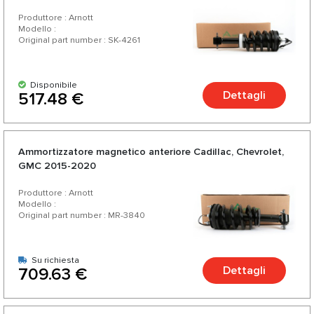
Produttore : Arnott
Modello :
Original part number : SK-4261
Disponibile
Dettagli
517.48 €
Ammortizzatore magnetico anteriore Cadillac, Chevrolet,
GMC 2015-2020
Produttore : Arnott
Modello :
Original part number : MR-3840
Su richiesta
Dettagli
709.63 €