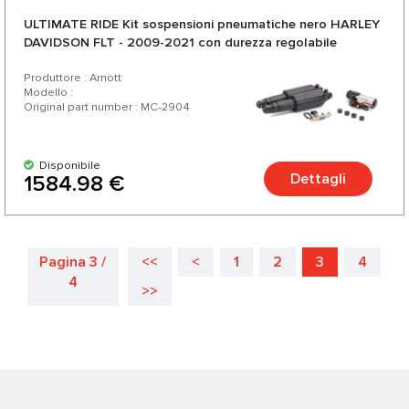
ULTIMATE RIDE Kit sospensioni pneumatiche nero HARLEY
DAVIDSON FLT - 2009-2021 con durezza regolabile
Produttore : Arnott
Modello :
Original part number : MC-2904
Disponibile
Dettagli
1584.98 €
Pagina 3 /
<<
<
1
2
3
4
4
>>