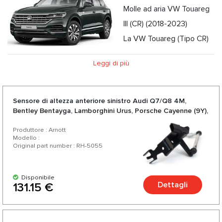
Molle ad aria VW Touareg
III (CR) (2018-2023)
La VW Touareg (Tipo CR)
è la terza generazione del SUV Touareg della Volkswagen ed
Leggi di più
è stata presentata per la prima volta al pubblico il 23 marzo
2018. Il sistema di sospensioni pneumatiche della VW
Touareg III (CR) (2018-2023) ha 2 ammortizzatori pneumatici
Sensore di altezza anteriore sinistro Audi Q7/Q8 4M,
Bentley Bentayga, Lamborghini Urus, Porsche Cayenne (9Y),
anteriori e 2 airbag posteriori con molla pneumatica con 2
VW Touareg III (CR)
ammortizzatori posteriori, sensori di altezza, compressore
Produttore : Arnott
Modello :
per sospensioni pneumatiche, blocco valvole
Original part number : RH-5055
Disponibile
Dettagli
131.15 €