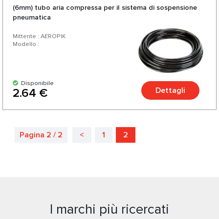
(6mm) tubo aria compressa per il sistema di sospensione
pneumatica
Mittente : AEROPIK
Modello :
Disponibile
Dettagli
2.64 €
Pagina 2 / 2
<
1
2
I marchi più ricercati