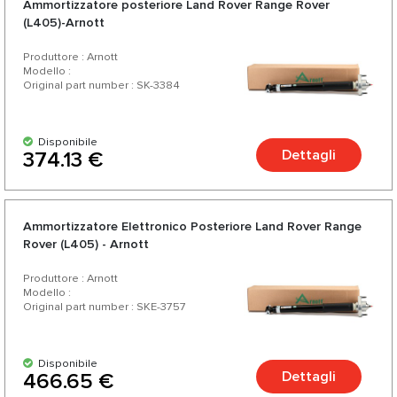
Ammortizzatore posteriore Land Rover Range Rover
(L405)-Arnott
Produttore : Arnott
Modello :
Original part number : SK-3384
Disponibile
Dettagli
374.13 €
Ammortizzatore Еlettronico Posteriore Land Rover Range
Rover (L405) - Arnott
Produttore : Arnott
Modello :
Original part number : SKE-3757
Disponibile
Dettagli
466.65 €