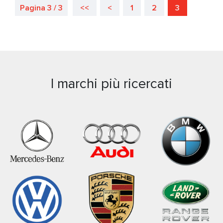
Pagina 3 / 3
<<
<
1
2
3
I marchi più ricercati