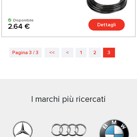
Disponibile
Dettagli
2.64 €
Pagina 3 / 3
<<
<
1
2
3
I marchi più ricercati