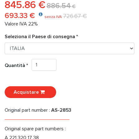
845.86 €
886.54
€
693.33 €
726.67 €
senza IVA
Valore IVA 22%
Seleziona il Paese di consegna *
Quantità *
Acquistare
Original part number :
AS-2853
Original spare part numbers :
A 221 320 17 38