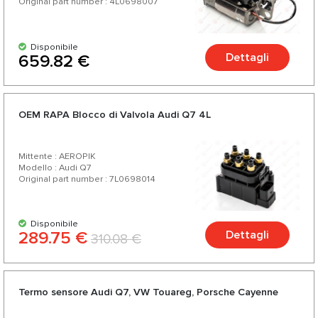
Original part number : 4L0698007
Disponibile
Dettagli
659.82 €
OEM RAPA Blocco di Valvola Audi Q7 4L
Mittente : AEROPIK
Modello : Audi Q7
Original part number : 7L0698014
Disponibile
289.75 €
Dettagli
310.08 €
Termo sensore Audi Q7, VW Touareg, Porsche Cayenne