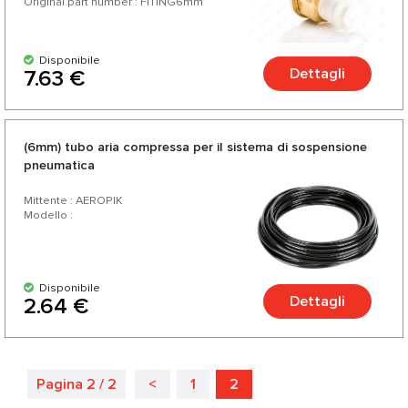
Original part number : FITING6mm
Disponibile
Dettagli
7.63 €
(6mm) tubo aria compressa per il sistema di sospensione
pneumatica
Mittente : AEROPIK
Modello :
Disponibile
Dettagli
2.64 €
Pagina 2 / 2
<
1
2