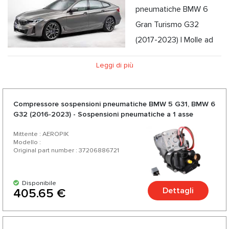
pneumatiche BMW 6
Gran Turismo G32
(2017-2023) | Molle ad
aria BMW 6 Gran Turismo G32 (2017-2023)
Leggi di più
La BMW Serie 6 (G32) è la quarta generazione della gamma
BMW Gran Turismo di vetture executive liftback a 5 porte
lanciata nel 2017 come successore della BMW Serie 5 Gran
Compressore sospensioni pneumatiche BMW 5 G31, BMW 6
G32 (2016-2023) - Sospensioni pneumatiche a 1 asse
Turismo. La targhetta della Serie 6 era stata
(posteriore)
precedentemente utilizzata sulle granturismo F06/F12/F13
Mittente : AEROPIK
Modello :
prodotte dal 2011 al 2018, ma questa sarebbe stata
Original part number : 37206886721
sostituita dalla Serie 8 (G15)
Disponibile
Dettagli
405.65 €