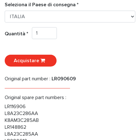
Seleziona il Paese di consegna *
Quantità *
Acquistare
Original part number :
LR090609
Original spare part numbers :
LR116906
L8A23C286AA
K8AM3C285AB
LR148862
L8A23C285AA