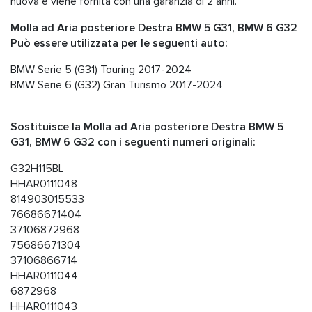
nuova e viene fornita con una garanzia di 2 anni.
Molla ad Aria posteriore Destra BMW 5 G31, BMW 6 G32
Può essere utilizzata per le seguenti auto:
BMW Serie 5 (G31) Touring 2017-2024
BMW Serie 6 (G32) Gran Turismo 2017-2024
Sostituisce la Molla ad Aria posteriore Destra BMW 5
G31, BMW 6 G32 con i seguenti numeri originali:
G32H115BL
HHAR0111048
814903015533
76686671404
37106872968
75686671304
37106866714
HHAR0111044
6872968
HHAR0111043