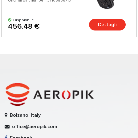
Original part number : 37106866713
Disponibile
Dettagli
456.48 €
Bolzano, Italy
office@aeropik.com
Facebook