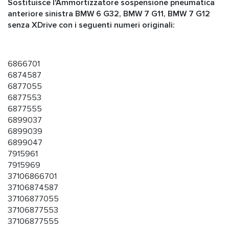
Sostituisce l'Ammortizzatore sospensione pneumatica
anteriore sinistra BMW 6 G32, BMW 7 G11, BMW 7 G12
senza XDrive con i seguenti numeri originali:
6866701
6874587
6877055
6877553
6877555
6899037
6899039
6899047
7915961
7915969
37106866701
37106874587
37106877055
37106877553
37106877555