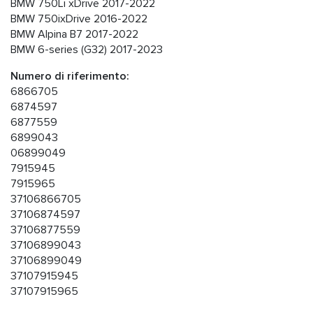
BMW 750Li xDrive 2017-2022
BMW 750ixDrive 2016-2022
BMW Alpina B7 2017-2022
BMW 6-series (G32) 2017-2023
Numero di riferimento:
6866705
6874597
6877559
6899043
06899049
7915945
7915965
37106866705
37106874597
37106877559
37106899043
37106899049
37107915945
37107915965