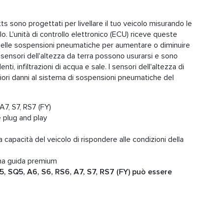
ts sono progettati per livellare il tuo veicolo misurando le
olo. L'unità di controllo elettronico (ECU) riceve queste
delle sospensioni pneumatiche per aumentare o diminuire
 sensori dell'altezza da terra possono usurarsi e sono
denti, infiltrazioni di acqua e sale. I sensori dell'altezza di
riori danni al sistema di sospensioni pneumatiche del
7, S7, RS7 (FY)
 plug and play
la capacità del veicolo di rispondere alle condizioni della
una guida premium
5, SQ5, A6, S6, RS6, A7, S7, RS7 (FY) può essere