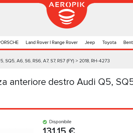
PORSCHE
Land Rover | Range Rover
Jeep
Toyota
Bent
Q5, SQ5, A6, S6, RS6, A7, S7, RS7 (FY) > 2018, RH-4273
za anteriore destro Audi Q5, SQ5
Disponibile
131.15 €