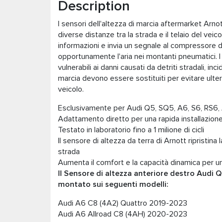
Description
I sensori dell'altezza di marcia aftermarket Arnot
diverse distanze tra la strada e il telaio del veic
informazioni e invia un segnale al compressore 
opportunamente l'aria nei montanti pneumatici. I
vulnerabili ai danni causati da detriti stradali, inci
marcia devono essere sostituiti per evitare ulte
veicolo.
Esclusivamente per Audi Q5, SQ5, A6, S6, RS6, A
Adattamento diretto per una rapida installazione
Testato in laboratorio fino a 1 milione di cicli
Il sensore di altezza da terra di Arnott ripristina 
strada
Aumenta il comfort e la capacità dinamica per 
Il Sensore di altezza anteriore destro Audi Q
montato sui seguenti modelli:
Audi A6 C8 (4A2) Quattro 2019-2023
Audi A6 Allroad C8 (4AH) 2020-2023