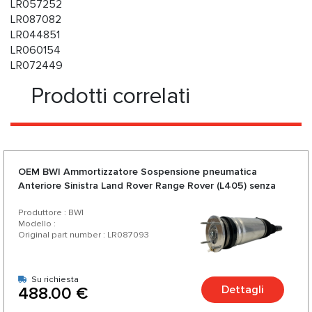
LR057252
LR087082
LR044851
LR060154
LR072449
Prodotti correlati
OEM BWI Ammortizzatore Sospensione pneumatica
Anteriore Sinistra Land Rover Range Rover (L405) senza
CVD
Produttore : BWI
Modello :
Original part number : LR087093
Su richiesta
Dettagli
488.00 €