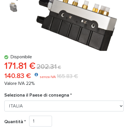
Disponibile
171.81 €
202.31
€
140.83 €
165.83 €
senza IVA
Valore IVA 22%
Seleziona il Paese di consegna *
Quantità *