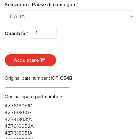
Seleziona il Paese di consegna *
Quantità *
Acquistare
Original part number :
KIT C54B
Original spare part numbers :
4Z7616051D
4Z7698507
4Z7413031A
4Z7616052A
4Z7616051A