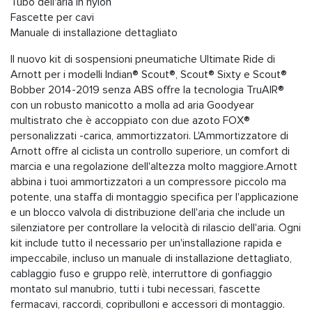
Tubo dell'aria in nylon
Fascette per cavi
Manuale di installazione dettagliato
Il nuovo kit di sospensioni pneumatiche Ultimate Ride di
Arnott per i modelli Indian® Scout®, Scout® Sixty e Scout®
Bobber 2014-2019 senza ABS offre la tecnologia TruAIR®
con un robusto manicotto a molla ad aria Goodyear
multistrato che è accoppiato con due azoto FOX®
personalizzati -carica, ammortizzatori. L'Ammortizzatore di
Arnott offre al ciclista un controllo superiore, un comfort di
marcia e una regolazione dell'altezza molto maggiore.Arnott
abbina i tuoi ammortizzatori a un compressore piccolo ma
potente, una staffa di montaggio specifica per l'applicazione
e un blocco valvola di distribuzione dell'aria che include un
silenziatore per controllare la velocità di rilascio dell'aria. Ogni
kit include tutto il necessario per un'installazione rapida e
impeccabile, incluso un manuale di installazione dettagliato,
cablaggio fuso e gruppo relè, interruttore di gonfiaggio
montato sul manubrio, tutti i tubi necessari, fascette
fermacavi, raccordi, copribulloni e accessori di montaggio.