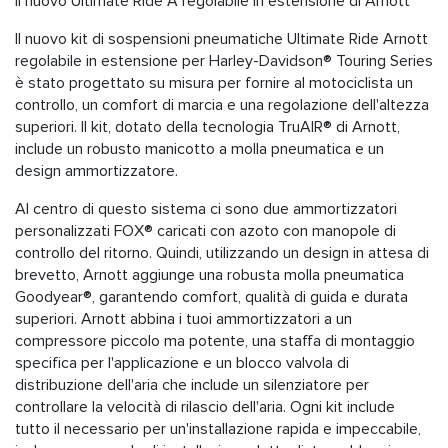
Il nuovo Ultimate Ride A regolabile in estensione di Arnott
Il nuovo kit di sospensioni pneumatiche Ultimate Ride Arnott
regolabile in estensione per Harley-Davidson® Touring Series
è stato progettato su misura per fornire al motociclista un
controllo, un comfort di marcia e una regolazione dell'altezza
superiori. Il kit, dotato della tecnologia TruAIR® di Arnott,
include un robusto manicotto a molla pneumatica e un
design ammortizzatore.
Al centro di questo sistema ci sono due ammortizzatori
personalizzati FOX® caricati con azoto con manopole di
controllo del ritorno. Quindi, utilizzando un design in attesa di
brevetto, Arnott aggiunge una robusta molla pneumatica
Goodyear®, garantendo comfort, qualità di guida e durata
superiori. Arnott abbina i tuoi ammortizzatori a un
compressore piccolo ma potente, una staffa di montaggio
specifica per l'applicazione e un blocco valvola di
distribuzione dell'aria che include un silenziatore per
controllare la velocità di rilascio dell'aria. Ogni kit include
tutto il necessario per un'installazione rapida e impeccabile,