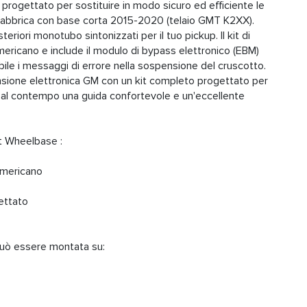
ogettato per sostituire in modo sicuro ed efficiente le
fabbrica con base corta 2015-2020 (telaio GMT K2XX).
eriori monotubo sintonizzati per il tuo pickup. Il kit di
mericano e include il modulo di bypass elettronico (EBM)
bile i messaggi di errore nella sospensione del cruscotto.
ensione elettronica GM con un kit completo progettato per
do al contempo una guida confortevole e un'eccellente
t Wheelbase :
 americano
ettato
uò essere montata su: