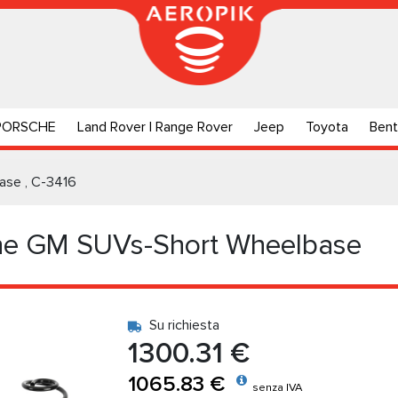
PORSCHE
Land Rover | Range Rover
Jeep
Toyota
Bent
ase , C-3416
one GM SUVs-Short Wheelbase
Su richiesta
1300.31 €
1065.83 €
senza IVA