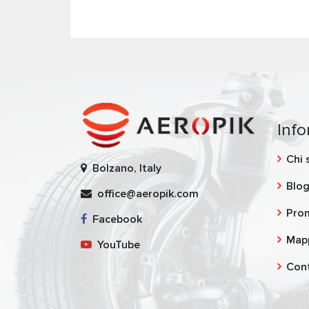
Inf
Chi 
Bolzano, Italy
Blo
office@aeropik.com
Pro
Facebook
Mapp
YouTube
Cont