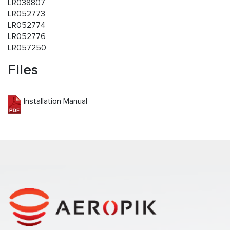
LR038807
LR052773
LR052774
LR052776
LR057250
Files
Installation Manual