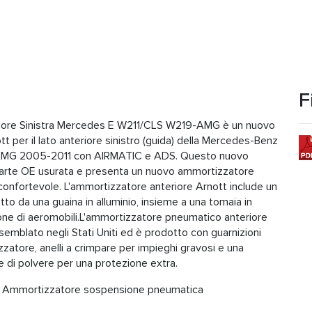
F
iore Sinistra Mercedes E W211/CLS W219-AMG è un nuovo
per il lato anteriore sinistro (guida) della Mercedes-Benz
AMG 2005-2011 con AIRMATIC e ADS. Questo nuovo
parte OE usurata e presenta un nuovo ammortizzatore
confortevole. L'ammortizzatore anteriore Arnott include un
to da una guaina in alluminio, insieme a una tomaia in
zione di aeromobili.L'ammortizzatore pneumatico anteriore
mblato negli Stati Uniti ed è prodotto con guarnizioni
izzatore, anelli a crimpare per impieghi gravosi e una
e di polvere per una protezione extra.
 le Ammortizzatore sospensione pneumatica