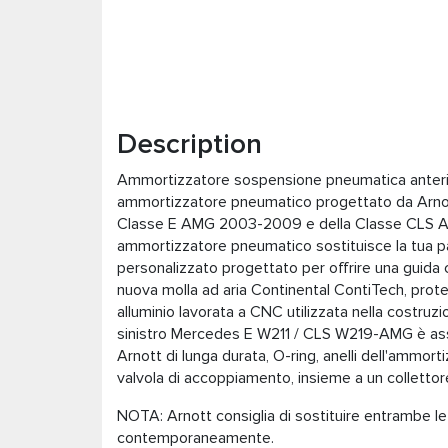
Description
Ammortizzatore sospensione pneumatica anter
ammortizzatore pneumatico progettato da Arnott 
Classe E AMG 2003-2009 e della Classe CLS 
ammortizzatore pneumatico sostituisce la tua 
personalizzato progettato per offrire una guida 
nuova molla ad aria Continental ContiTech, protet
alluminio lavorata a CNC utilizzata nella costru
sinistro Mercedes E W211 / CLS W219-AMG è asse
Arnott di lunga durata, O-ring, anelli dell'ammort
valvola di accoppiamento, insieme a un collettor
NOTA: Arnott consiglia di sostituire entrambe
contemporaneamente.