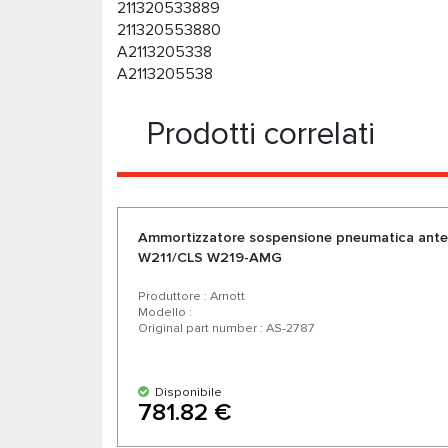
211320533889
211320553880
A2113205338
A2113205538
Prodotti correlati
Ammortizzatore sospensione pneumatica ante
W211/CLS W219-AMG
Produttore : Arnott
Modello :
Original part number : AS-2787
Disponibile
781.82 €