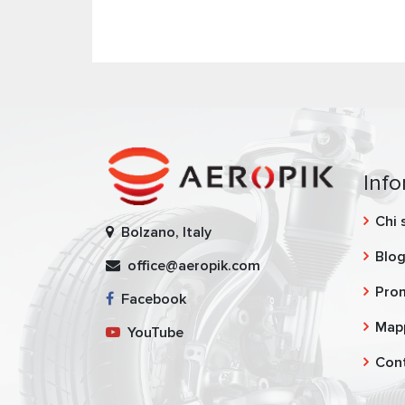
Inf
Chi 
Bolzano, Italy
Blo
office@aeropik.com
Pro
Facebook
Mapp
YouTube
Cont