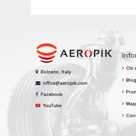
Inf
Chi 
Bolzano, Italy
Blo
office@aeropik.com
Pro
Facebook
Mapp
YouTube
Cont