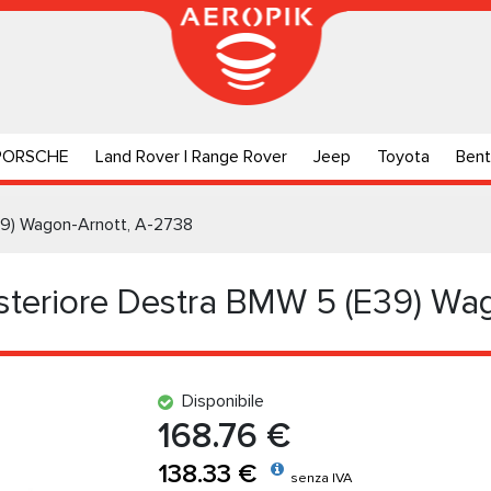
PORSCHE
Land Rover | Range Rover
Jeep
Toyota
Bent
E39) Wagon-Arnott, A-2738
steriore Destra BMW 5 (E39) Wa
Disponibile
168.76 €
138.33 €
senza IVA