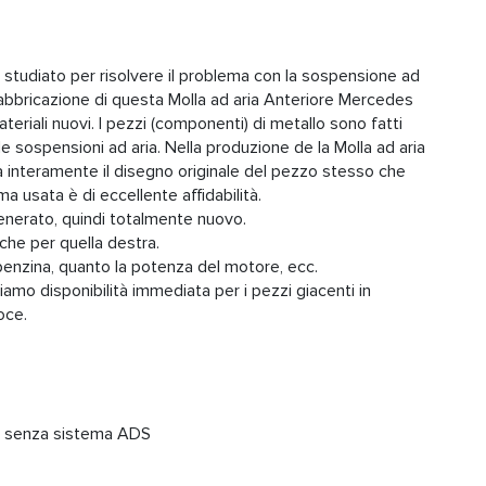
 è studiato per risolvere il problema con la sospensione ad
abbricazione di questa Molla ad aria Anteriore Mercedes
iali nuovi. I pezzi (componenti) di metallo sono fatti
le sospensioni ad aria. Nella produzione de la Molla ad aria
interamente il disegno originale del pezzo stesso che
a usata è di eccellente affidabilità.
igenerato, quindi totalmente nuovo.
 che per quella destra.
, benzina, quanto la potenza del motore, ecc.
friamo disponibilità immediata per i pezzi giacenti in
loce.
 o senza sistema ADS