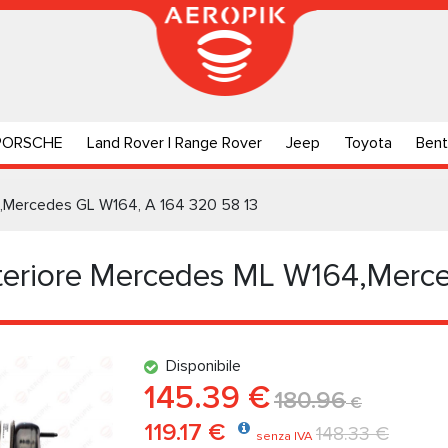
PORSCHE
Land Rover | Range Rover
Jeep
Toyota
Bent
4,Mercedes GL W164, A 164 320 58 13
nteriore Mercedes ML W164,Mer
Disponibile
145.39 €
180.96
€
119.17 €
148.33 €
senza IVA