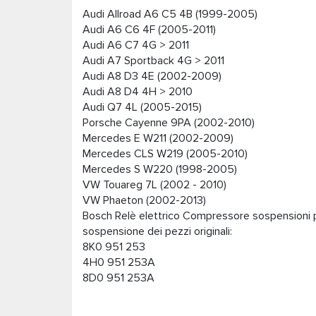
Audi Allroad A6 C5 4B (1999-2005)
Audi A6 C6 4F (2005-2011)
Audi А6 C7 4G > 2011
Audi А7 Sportback 4G > 2011
Audi А8 D3 4E (2002-2009)
Audi А8 D4 4H > 2010
Audi Q7 4L (2005-2015)
Porsche Cayenne 9PA (2002-2010)
Mercedes E W211 (2002-2009)
Mercedes CLS W219 (2005-2010)
Mercedes S W220 (1998-2005)
VW Touareg 7L (2002 - 2010)
VW Phaeton (2002-2013)
Bosch Relè elettrico Compressore sospensioni pn
sospensione dei pezzi originali:
8K0 951 253
4H0 951 253A
8D0 951 253A