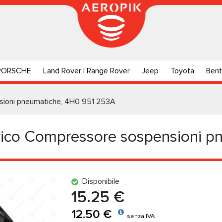
PORSCHE
Land Rover | Range Rover
Jeep
Toyota
Bent
nsioni pneumatiche, 4H0 951 253A
rico Compressore sospensioni p
Disponibile
15.25 €
12.50 €
senza IVA