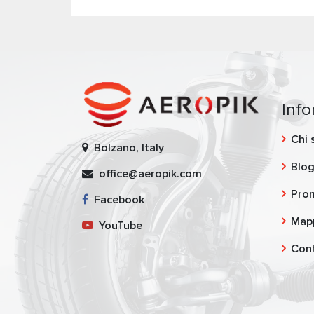
Inf
Chi 
Bolzano, Italy
Blo
office@aeropik.com
Pro
Facebook
Mapp
YouTube
Cont